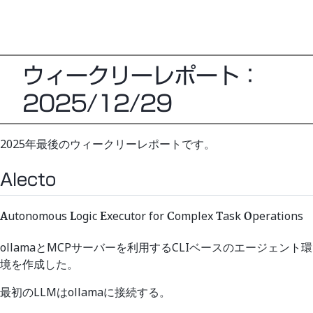
ウィークリーレポート：
2025/12/29
2025年最後のウィークリーレポートです。
Alecto
utonomous
ogic
xecutor for
omplex
ask
perations
A
L
E
C
T
O
ollamaとMCPサーバーを利用するCLIベースのエージェント環
境を作成した。
最初のLLMはollamaに接続する。